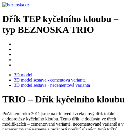
Dřík TEP kyčelního kloubu –
typ BEZNOSKA TRIO
3D model
3D model sestava - cementová varianta
3D model sestava - necementová varianta
TRIO – Dřík kyčelního kloubu
Počátkem roku 2011 jsme na trh uvedli zcela nový dřík totální
endoprotézy kyčelního kloubu. Tento dřík je dodáván ve třech
modifikacích – cementované variantě, necementované variantě a v
necementované variantě s možností použití různých typů krčků.