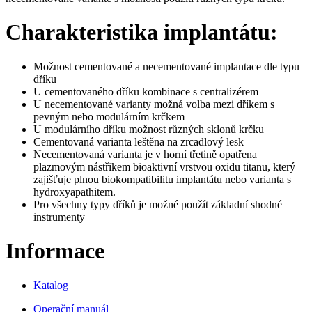
Charakteristika implantátu:
Možnost cementované a necementované implantace dle typu
dříku
U cementovaného dříku kombinace s centralizérem
U necementované varianty možná volba mezi dříkem s
pevným nebo modulárním krčkem
U modulárního dříku možnost různých sklonů krčku
Cementovaná varianta leštěna na zrcadlový lesk
Necementovaná varianta je v horní třetině opatřena
plazmovým nástřikem bioaktivní vrstvou oxidu titanu, který
zajišťuje plnou biokompatibilitu implantátu nebo varianta s
hydroxyapathitem.
Pro všechny typy dříků je možné použít základní shodné
instrumenty
Informace
Katalog
Operační manuál